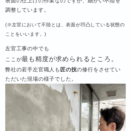
表面の仕上げの作業なのですが、細かい不陸を
調整しています。
(※左官において不陸とは、表面が凹凸している状態の
ことをいいます。)
左官工事の中でも
最も精度が求められるところ。
ここが
弊社の若手左官職人も
匠の技
の修行をさせてい
ただいた現場の様子でした。