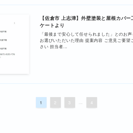
【佐倉市 上志津】外壁塗装と屋根カバー
ケートより
「最後まで安心して任せられました」とのお声
お選びいただいた理由 提案内容 ご意見ご要望
さい 担当者...
1
2
3
...
4