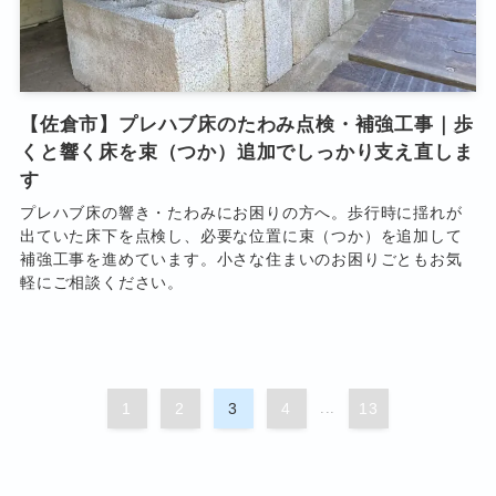
【佐倉市】プレハブ床のたわみ点検・補強工事｜歩
くと響く床を束（つか）追加でしっかり支え直しま
す
プレハブ床の響き・たわみにお困りの方へ。歩行時に揺れが
出ていた床下を点検し、必要な位置に束（つか）を追加して
補強工事を進めています。小さな住まいのお困りごともお気
軽にご相談ください。
1
2
3
4
...
13