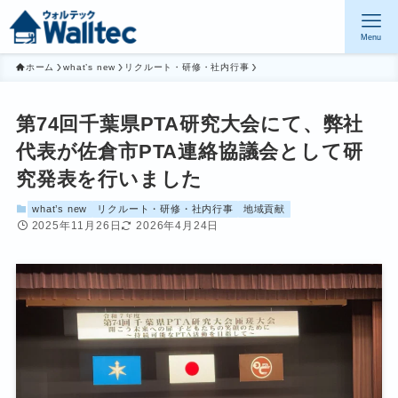
Menu
ホーム
what’s new
リクルート・研修・社内行事
第74回千葉県PTA研究大会にて、弊社
代表が佐倉市PTA連絡協議会として研
究発表を行いました
what’s new
リクルート・研修・社内行事
地域貢献
2025年11月26日
2026年4月24日