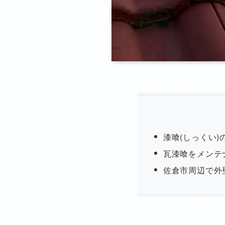
漆喰(しっくい)
瓦漆喰をメンテ
佐倉市周辺で外