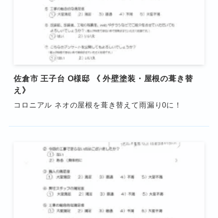
佐倉市 王子台 O様邸 《 外壁塗装・屋根の葺き替
え》
コロニアル ネオの屋根を葺き替えて雨漏り0に！