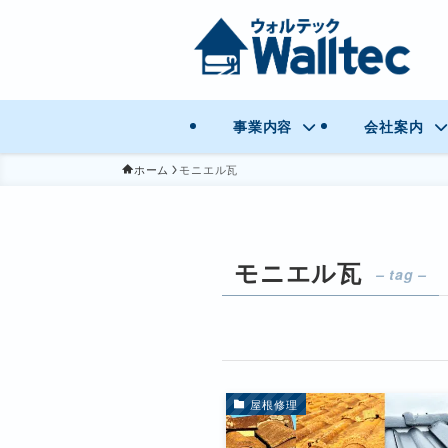
事業内容
会社案内
ホーム
モニエル瓦
モニエル瓦
– tag –
屋根修理